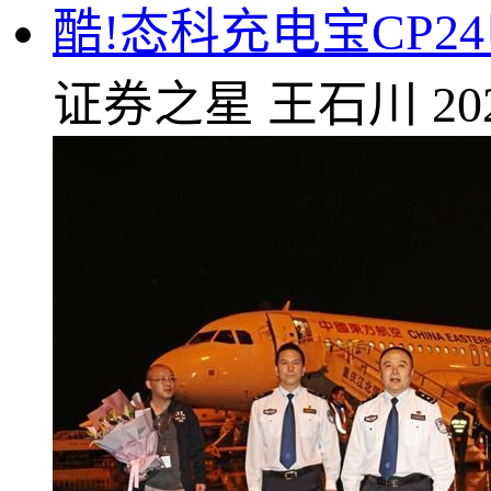
酷!态科充电宝CP2
证券之星
王石川
20