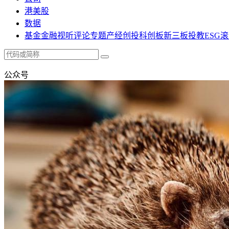
港美股
数据
基金
金融
视听
评论
专题
产经
创投
科创板
新三板
投教
ESG
滚
公众号