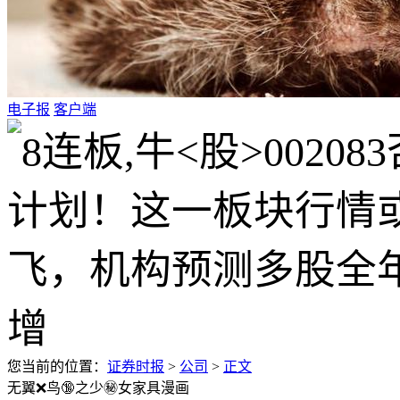
电子报
客户端
您当前的位置：
证券时报
>
公司
>
正文
无翼❌鸟🔞之少㊙️女家具漫画