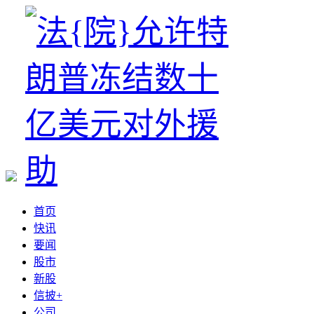
首页
快讯
要闻
股市
新股
信披+
公司