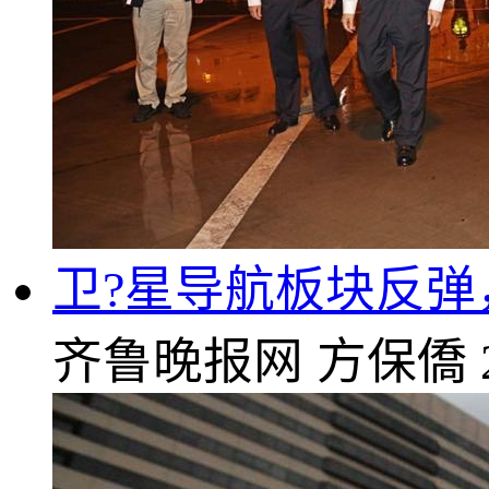
卫?星导航板块反
齐鲁晚报网
方保僑